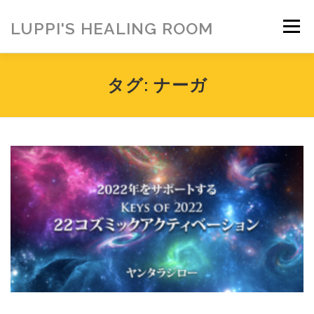
コ
ン
LUPPI'S HEALING ROOM
メニュー
テ
ン
ツ
へ
HOME
ご挨拶
MENU
お客様の声
タグ:
ナーガ
ス
キ
ッ
プ
ヒーリング雑貨
ヒーリング動画
BLOG
アメブロ
お問い合わせ
ご寄付のお願い