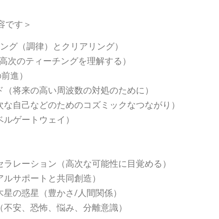
容です＞
ニング（調律）とクリアリング）
rs) （高次のティーチングを理解する）
の前進）
ード（将来の高い周波数の対処のために）
高次な自己などのためのコズミックなつながり）
ベルゲートウェイ）
）
）
クセラレーション（高次な可能性に目覚める）
アルサポートと共同創造）
木星の惑星（豊かさ/人間関係）
（不安、恐怖、悩み、分離意識）