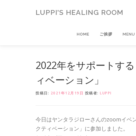
コ
ン
LUPPI'S HEALING ROOM
テ
ン
ツ
HOME
ご挨拶
MENU
へ
ス
キ
ッ
2022年をサポートする「
プ
ィベーション」
投稿日:
2021年12月19日
投稿者:
LUPPI
今日はヤンタラジローさんのzoomイベント「
クティベーション」に参加しました。