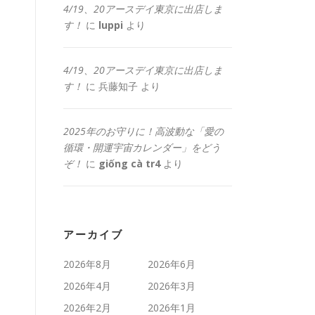
4/19、20アースデイ東京に出店しま
す！
に
luppi
より
4/19、20アースデイ東京に出店しま
す！
に
兵藤知子
より
2025年のお守りに！高波動な「愛の
循環・開運宇宙カレンダー」をどう
ぞ！
に
giống cà tr4
より
アーカイブ
2026年8月
2026年6月
2026年4月
2026年3月
2026年2月
2026年1月