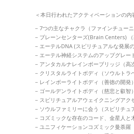
＜本日行われたアクティベーションの内
– 7つの主なチャクラ（ファインチュー
– ブレーンセンターズ(Brain Cente
– エーテルDNA (スピリチュアルな発展
– エーテル神経システムのアップグレ
– アンタカルナレインボーブリッジ（
– クリスタルライトボディ（ソウルトラ
– レインボーライトボディ（善徳の開発
– ゴールデンライトボディ（慈悲と叡智
– スピリチュアルアウェイクニングア
– ソウルファミリーに会う（スピリチュ
– コズミックな存在のコード、金星人と
– ユニフィケーションコズミック曼荼羅