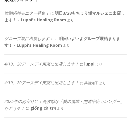
波動調整モニター募集！
明日3/28もちょり場マルシェに出店し
に
ます！ - Luppi's Healing Room
より
グループ展に出展します！
明日いよいよグループ展始まりま
に
す！ - Luppi's Healing Room
より
4/19、20アースデイ東京に出店します！
luppi
に
より
4/19、20アースデイ東京に出店します！
に
兵藤知子
より
2025年のお守りに！高波動な「愛の循環・開運宇宙カレンダー」
をどうぞ！
giống cà tr4
に
より