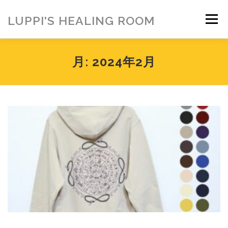
コ
ン
LUPPI'S HEALING ROOM
メニュー
テ
ン
ツ
へ
HOME
ご挨拶
MENU
お客様の声
月:
2024年2月
ス
キ
ッ
プ
ヒーリング雑貨
ヒーリング動画
BLOG
アメブロ
お問い合わせ
ご寄付のお願い