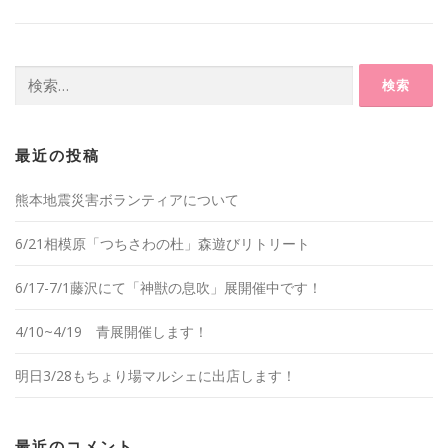
検
索:
最近の投稿
熊本地震災害ボランティアについて
6/21相模原「つちさわの杜」森遊びリトリート
6/17-7/1藤沢にて「神獣の息吹」展開催中です！
4/10~4/19 青展開催します！
明日3/28もちょり場マルシェに出店します！
最近のコメント