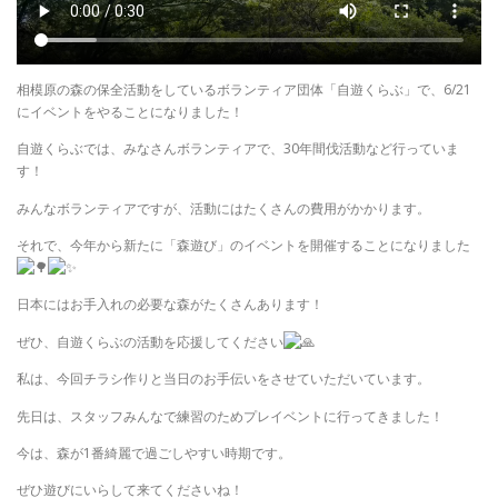
相模原の森の保全活動をしているボランティア団体「自遊くらぶ」で、6/21
にイベントをやることになりました！
自遊くらぶでは、みなさんボランティアで、30年間伐活動など行っていま
す！
みんなボランティアですが、活動にはたくさんの費用がかかります。
それで、今年から新たに「森遊び」のイベントを開催することになりました
日本にはお手入れの必要な森がたくさんあります！
ぜひ、自遊くらぶの活動を応援してください
私は、今回チラシ作りと当日のお手伝いをさせていただいています。
先日は、スタッフみんなで練習のためプレイベントに行ってきました！
今は、森が1番綺麗で過ごしやすい時期です。
ぜひ遊びにいらして来てくださいね！