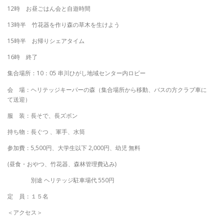
12時 お昼ごはん会と自遊時間
13時半 竹花器を作り森の草木を生けよう
15時半 お帰りシェアタイム
16時 終了
集合場所：10：05 串川ひがし地域センター内ロビー
会 場：ヘリテッジキーパーの森（集合場所から移動、バスの方クラブ車に
て送迎）
服 装：長そで、長ズボン
持ち物：長ぐつ 、軍手、水筒
参加費：5,500円、大学生以下 2,000円、幼児 無料
(昼食・おやつ、竹花器、森林管理費込み)
別途 ヘリテッジ駐車場代 550円
定 員：１５名
＜アクセス＞