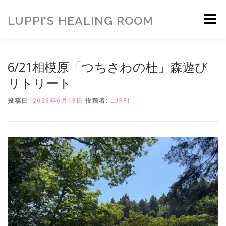
コ
ン
LUPPI'S HEALING ROOM
メニュー
テ
ン
ツ
へ
HOME
ご挨拶
MENU
お客様の声
6/21相模原「つちさわの杜」森遊び
ス
キ
リトリート
ッ
プ
ヒーリング雑貨
ヒーリング動画
BLOG
投稿日:
2026年6月19日
投稿者:
LUPPI
アメブロ
お問い合わせ
ご寄付のお願い