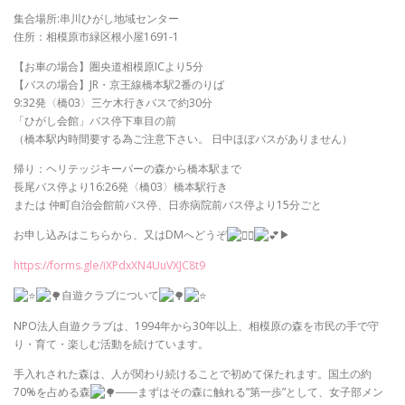
集合場所:串川ひがし地域センター
住所：相模原市緑区根小屋1691-1
【お車の場合】圏央道相模原ICより5分
【バスの場合】JR・京王線橋本駅2番のりば
9:32発〈橋03〉三ケ木行きバスで約30分
「ひがし会館」バス停下車目の前
（橋本駅内時間要する為ご注意下さい。 日中ほぼバスがありません）
帰り：ヘリテッジキーパーの森から橋本駅まで
長尾バス停より16:26発〈橋03〉橋本駅行き
または 仲町自治会館前バス停、日赤病院前バス停より15分ごと
お申し込みはこちらから、又はDMへどうぞ
▶︎
https://forms.gle/iXPdxXN4UuVXJC8t9
自遊クラブについて
NPO法人自遊クラブは、1994年から30年以上、相模原の森を市民の手で守
り・育て・楽しむ活動を続けています。
手入れされた森は、人が関わり続けることで初めて保たれます。国土の約
70%を占める森
――まずはその森に触れる”第一歩”として、女子部メン