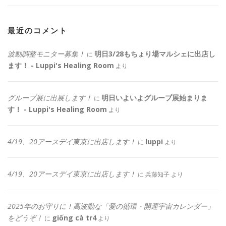
最近のコメント
波動調整モニター募集！
明日3/28もちょり場マルシェに出店し
に
ます！ - Luppi's Healing Room
より
グループ展に出展します！
明日いよいよグループ展始まりま
に
す！ - Luppi's Healing Room
より
4/19、20アースデイ東京に出店します！
luppi
に
より
4/19、20アースデイ東京に出店します！
に
兵藤知子
より
2025年のお守りに！高波動な「愛の循環・開運宇宙カレンダー」
をどうぞ！
giống cà tr4
に
より