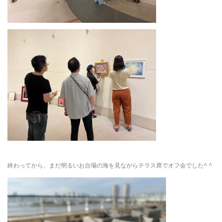
終わってから、まだ明るいお台場の海を見ながらテラス席でオフ会でした^ ^