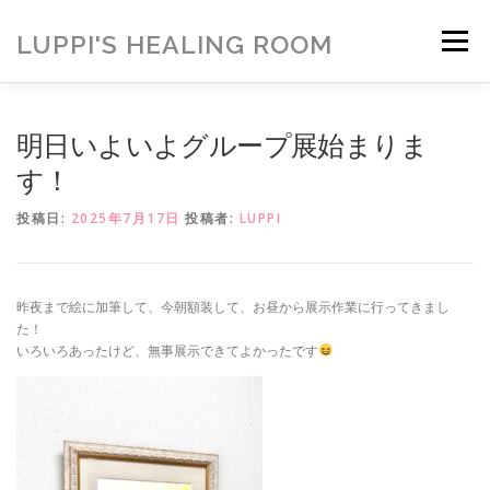
コ
ン
LUPPI'S HEALING ROOM
メニュー
テ
ン
ツ
へ
HOME
ご挨拶
MENU
お客様の声
明日いよいよグループ展始まりま
ス
キ
す！
ッ
プ
ヒーリング雑貨
ヒーリング動画
BLOG
投稿日:
2025年7月17日
投稿者:
LUPPI
アメブロ
お問い合わせ
ご寄付のお願い
昨夜まで絵に加筆して、今朝額装して、お昼から展示作業に行ってきまし
た！
いろいろあったけど、無事展示できてよかったです