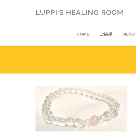
コ
ン
LUPPI'S HEALING ROOM
テ
ン
ツ
HOME
ご挨拶
MENU
へ
ス
キ
ッ
プ