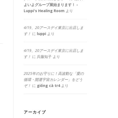
よいよグループ展始まります！ -
Luppi's Healing Room
より
4/19、20アースデイ東京に出店しま
す！
に
luppi
より
4/19、20アースデイ東京に出店しま
す！
に
兵藤知子
より
2025年のお守りに！高波動な「愛の
循環・開運宇宙カレンダー」をどう
ぞ！
に
giống cà tr4
より
アーカイブ