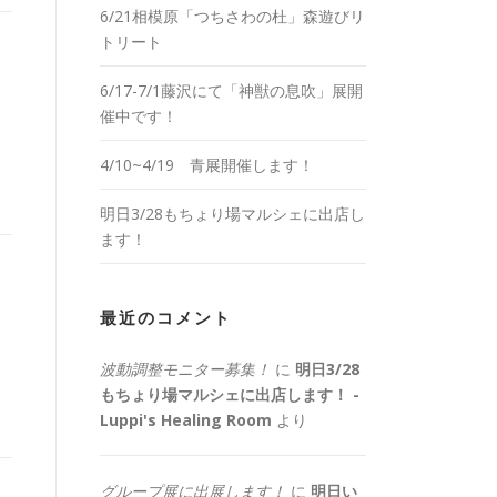
6/21相模原「つちさわの杜」森遊びリ
トリート
6/17-7/1藤沢にて「神獣の息吹」展開
催中です！
4/10~4/19 青展開催します！
明日3/28もちょり場マルシェに出店し
ます！
最近のコメント
波動調整モニター募集！
に
明日3/28
もちょり場マルシェに出店します！ -
Luppi's Healing Room
より
グループ展に出展します！
に
明日い