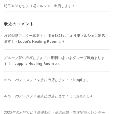
明日3/28もちょり場マルシェに出店します！
最近のコメント
波動調整モニター募集！
明日3/28もちょり場マルシェに出店し
に
ます！ - Luppi's Healing Room
より
グループ展に出展します！
明日いよいよグループ展始まりま
に
す！ - Luppi's Healing Room
より
4/19、20アースデイ東京に出店します！
luppi
に
より
4/19、20アースデイ東京に出店します！
に
兵藤知子
より
2025年のお守りに！高波動な「愛の循環・開運宇宙カレンダー」