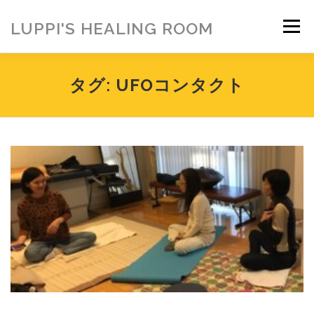
コ
ン
LUPPI'S HEALING ROOM
メニュー
テ
ン
ツ
へ
HOME
ご挨拶
MENU
お客様の声
タグ:
UFOコンタクト
ス
キ
ッ
プ
ヒーリング雑貨
ヒーリング動画
BLOG
アメブロ
お問い合わせ
ご寄付のお願い