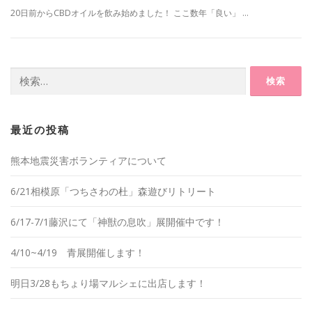
20日前からCBDオイルを飲み始めました！ ここ数年「良い」 …
検
索:
最近の投稿
熊本地震災害ボランティアについて
6/21相模原「つちさわの杜」森遊びリトリート
6/17-7/1藤沢にて「神獣の息吹」展開催中です！
4/10~4/19 青展開催します！
明日3/28もちょり場マルシェに出店します！