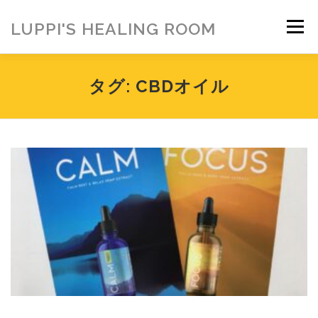
コ
ン
LUPPI'S HEALING ROOM
メニュー
テ
ン
ツ
へ
HOME
ご挨拶
MENU
お客様の声
タグ:
CBDオイル
ス
キ
ッ
プ
ヒーリング雑貨
ヒーリング動画
BLOG
アメブロ
お問い合わせ
ご寄付のお願い