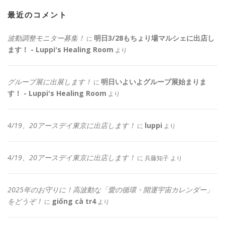
最近のコメント
波動調整モニター募集！
明日3/28もちょり場マルシェに出店し
に
ます！ - Luppi's Healing Room
より
グループ展に出展します！
明日いよいよグループ展始まりま
に
す！ - Luppi's Healing Room
より
4/19、20アースデイ東京に出店します！
luppi
に
より
4/19、20アースデイ東京に出店します！
に
兵藤知子
より
2025年のお守りに！高波動な「愛の循環・開運宇宙カレンダー」
をどうぞ！
giống cà tr4
に
より