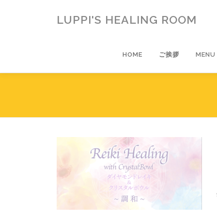
コ
ン
LUPPI'S HEALING ROOM
テ
ン
ツ
HOME
ご挨拶
MENU
へ
ス
キ
ッ
プ