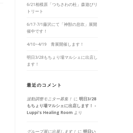
6/21相模原「つちさわの杜」森遊びリ
トリート
6/17-7/1藤沢にて「神獣の息吹」展開
催中です！
4/10~4/19 青展開催します！
明日3/28もちょり場マルシェに出店し
ます！
最近のコメント
波動調整モニター募集！
に
明日3/28
もちょり場マルシェに出店します！ -
Luppi's Healing Room
より
グループ展に出展します！
に
明日い