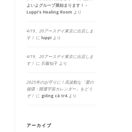
よいよグループ展始まります！ -
Luppi's Healing Room
より
4/19、20アースデイ東京に出店しま
す！
に
luppi
より
4/19、20アースデイ東京に出店しま
す！
に
兵藤知子
より
2025年のお守りに！高波動な「愛の
循環・開運宇宙カレンダー」をどう
ぞ！
に
giống cà tr4
より
アーカイブ