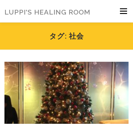
コ
ン
LUPPI'S HEALING ROOM
メニュー
テ
ン
ツ
へ
HOME
ご挨拶
MENU
お客様の声
タグ:
社会
ス
キ
ッ
プ
ヒーリング雑貨
ヒーリング動画
BLOG
アメブロ
お問い合わせ
ご寄付のお願い