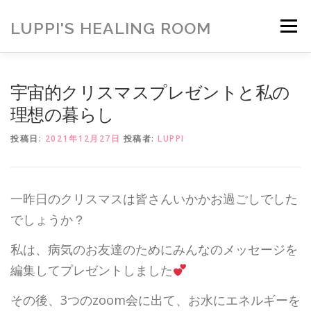
コ
ン
LUPPI'S HEALING ROOM
メニュー
テ
ン
ツ
へ
HOME
ご挨拶
MENU
お客様の声
宇宙的クリスマスプレゼントと私の
ス
キ
理想の暮らし
ッ
プ
ヒーリング雑貨
ヒーリング動画
BLOG
投稿日:
2021年12月27日
投稿者:
LUPPI
アメブロ
お問い合わせ
ご寄付のお願い
一昨日のクリスマスは皆さんいかかお過ごしでした
でしょうか？
私は、病気のお友達のためにみんなのメッセージを
編集してプレゼントしました
その後、3つのzoom会に出て、お水にエネルギーを