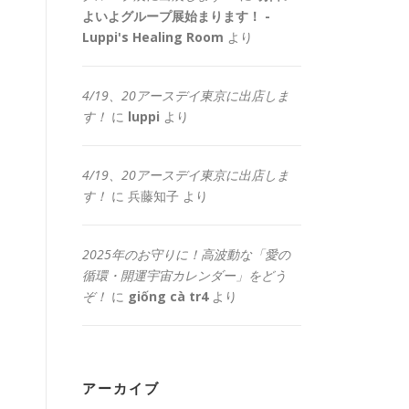
よいよグループ展始まります！ -
Luppi's Healing Room
より
4/19、20アースデイ東京に出店しま
す！
に
luppi
より
4/19、20アースデイ東京に出店しま
す！
に
兵藤知子
より
2025年のお守りに！高波動な「愛の
循環・開運宇宙カレンダー」をどう
ぞ！
に
giống cà tr4
より
アーカイブ