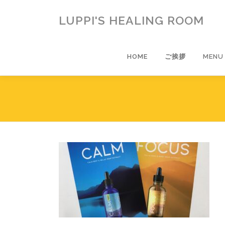
コ
ン
LUPPI'S HEALING ROOM
テ
ン
ツ
HOME
ご挨拶
MENU
へ
ス
キ
ッ
プ