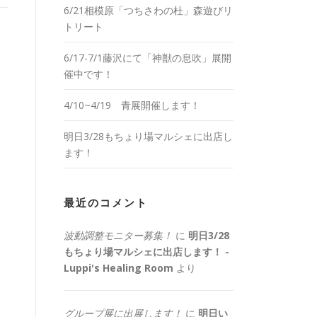
6/21相模原「つちさわの杜」森遊びリ
トリート
6/17-7/1藤沢にて「神獣の息吹」展開
催中です！
4/10~4/19 青展開催します！
明日3/28もちょり場マルシェに出店し
ます！
最近のコメント
波動調整モニター募集！
に
明日3/28
もちょり場マルシェに出店します！ -
Luppi's Healing Room
より
グループ展に出展します！
に
明日い