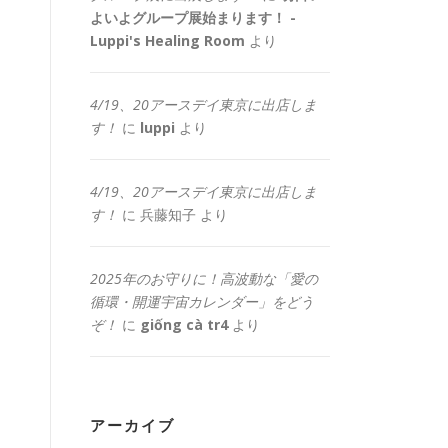
よいよグループ展始まります！ -
Luppi's Healing Room
より
4/19、20アースデイ東京に出店しま
す！
に
luppi
より
4/19、20アースデイ東京に出店しま
す！
に
兵藤知子
より
2025年のお守りに！高波動な「愛の
循環・開運宇宙カレンダー」をどう
ぞ！
に
giống cà tr4
より
アーカイブ