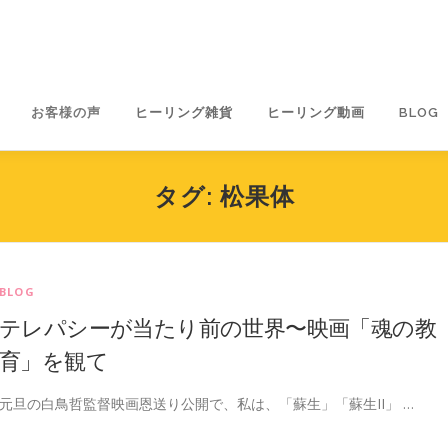
お客様の声
ヒーリング雑貨
ヒーリング動画
BLOG
タグ:
松果体
BLOG
テレパシーが当たり前の世界〜映画「魂の教
育」を観て
元旦の白鳥哲監督映画恩送り公開で、私は、「蘇生」「蘇生II」 …