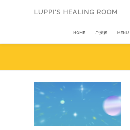
コ
ン
LUPPI'S HEALING ROOM
テ
ン
ツ
HOME
ご挨拶
MENU
へ
ス
キ
ッ
プ