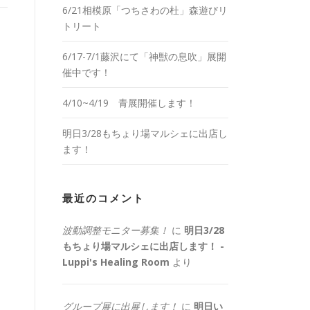
6/21相模原「つちさわの杜」森遊びリ
トリート
6/17-7/1藤沢にて「神獣の息吹」展開
催中です！
4/10~4/19 青展開催します！
明日3/28もちょり場マルシェに出店し
ます！
最近のコメント
波動調整モニター募集！
に
明日3/28
もちょり場マルシェに出店します！ -
Luppi's Healing Room
より
グループ展に出展します！
に
明日い