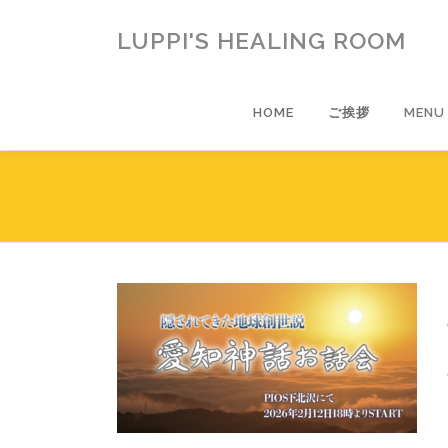
コ
ン
LUPPI'S HEALING ROOM
テ
ン
ツ
HOME
ご挨拶
MENU
へ
ス
キ
ッ
プ