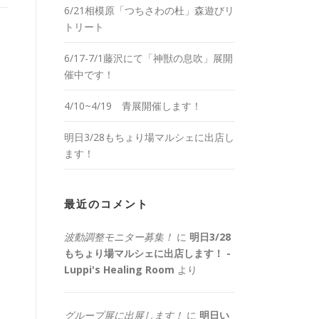
6/21相模原「つちさわの杜」森遊びリ
トリート
6/17-7/1藤沢にて「神獣の息吹」展開
催中です！
4/10~4/19 青展開催します！
明日3/28もちょり場マルシェに出店し
ます！
最近のコメント
波動調整モニター募集！
に
明日3/28
もちょり場マルシェに出店します！ -
Luppi's Healing Room
より
グループ展に出展します！
に
明日い