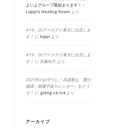
よいよグループ展始まります！ -
Luppi's Healing Room
より
4/19、20アースデイ東京に出店しま
す！
に
luppi
より
4/19、20アースデイ東京に出店しま
す！
に
兵藤知子
より
2025年のお守りに！高波動な「愛の
循環・開運宇宙カレンダー」をどう
ぞ！
に
giống cà tr4
より
アーカイブ