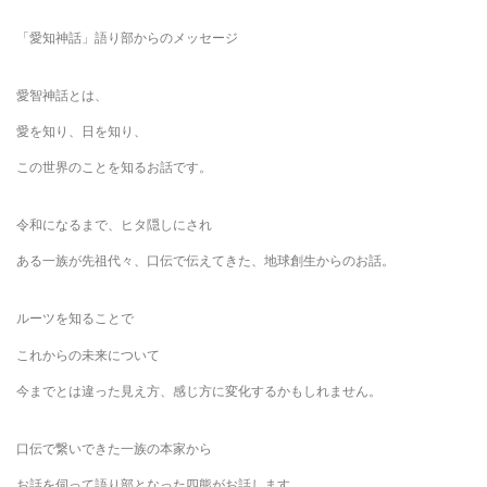
「愛知神話」語り部からのメッセージ
愛智神話とは、
愛を知り、日を知り、
この世界のことを知るお話です。
令和になるまで、ヒタ隠しにされ
ある一族が先祖代々、口伝で伝えてきた、地球創生からのお話。
ルーツを知ることで
これからの未来について
今までとは違った見え方、感じ方に変化するかもしれません。
口伝で繋いできた一族の本家から
お話を伺って語り部となった四熊がお話します。