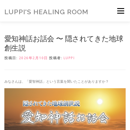
コ
ン
LUPPI'S HEALING ROOM
メニュー
テ
ン
ツ
へ
HOME
ご挨拶
MENU
お客様の声
愛知神話お話会 〜 隠されてきた地球
ス
キ
創生説
ッ
プ
ヒーリング雑貨
ヒーリング動画
BLOG
投稿日:
2026年2月10日
投稿者:
LUPPI
アメブロ
お問い合わせ
ご寄付のお願い
みなさんは、「愛智神話」という言葉を聞いたことがありますか？