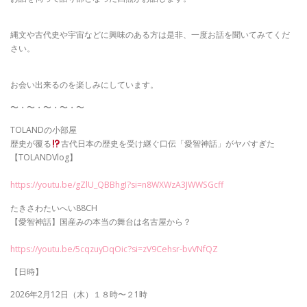
縄文や古代史や宇宙などに興味のある方は是非、一度お話を聞いてみてくだ
さい。
お会い出来るのを楽しみにしています。
〜・〜・〜・〜・〜
TOLANDの小部屋
歴史が覆る
古代日本の歴史を受け継ぐ口伝「愛智神話」がヤバすぎた
【TOLANDVlog】
https://youtu.be/gZlU_QBBhgI?si=n8WXWzA3JWWSGcff
たきさわたいへい88CH
【愛智神話】国産みの本当の舞台は名古屋から？
https://youtu.be/5cqzuyDqOic?si=zV9Cehsr-bvVNfQZ
【日時】
2026年2月12日（木）１８時〜２1時