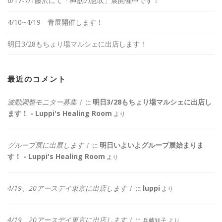
6/17-7/1藤沢にて「神獣の息吹」展開催中です！
4/10~4/19 青展開催します！
明日3/28もちょり場マルシェに出店します！
最近のコメント
波動調整モニター募集！
明日3/28もちょり場マルシェに出店し
に
ます！ - Luppi's Healing Room
より
グループ展に出展します！
明日いよいよグループ展始まりま
に
す！ - Luppi's Healing Room
より
4/19、20アースデイ東京に出店します！
luppi
に
より
4/19、20アースデイ東京に出店します！
に
兵藤知子
より