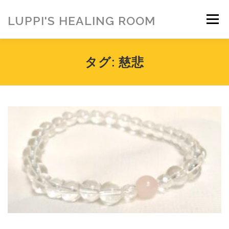
コ
ン
LUPPI'S HEALING ROOM
メニュー
テ
ン
ツ
へ
HOME
ご挨拶
MENU
お客様の声
タグ:
慈悲
ス
キ
ッ
プ
ヒーリング雑貨
ヒーリング動画
BLOG
アメブロ
お問い合わせ
ご寄付のお願い