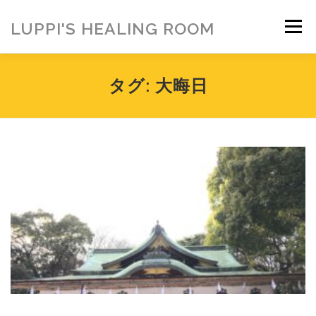
コ
ン
LUPPI'S HEALING ROOM
メニュー
テ
ン
ツ
へ
HOME
ご挨拶
MENU
お客様の声
タグ:
大晦日
ス
キ
ッ
プ
ヒーリング雑貨
ヒーリング動画
BLOG
アメブロ
お問い合わせ
ご寄付のお願い