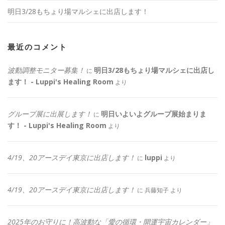
明日3/28もちょり場マルシェに出店します！
最近のコメント
波動調整モニター募集！
明日3/28もちょり場マルシェに出店し
に
ます！ - Luppi's Healing Room
より
グループ展に出展します！
明日いよいよグループ展始まりま
に
す！ - Luppi's Healing Room
より
4/19、20アースデイ東京に出店します！
luppi
に
より
4/19、20アースデイ東京に出店します！
に
兵藤知子
より
2025年のお守りに！高波動な「愛の循環・開運宇宙カレンダー」