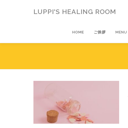
コ
ン
LUPPI'S HEALING ROOM
テ
ン
ツ
HOME
ご挨拶
MENU
へ
ス
キ
ッ
プ