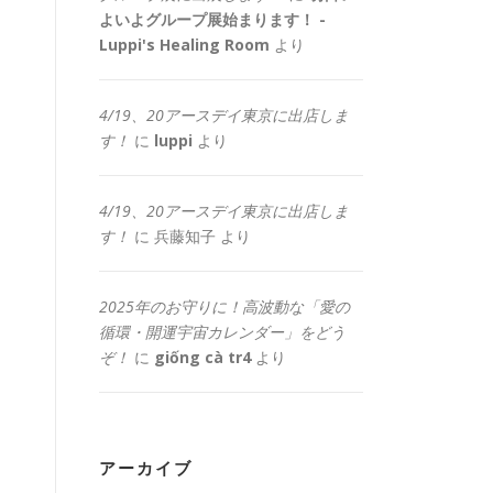
よいよグループ展始まります！ -
Luppi's Healing Room
より
4/19、20アースデイ東京に出店しま
す！
に
luppi
より
4/19、20アースデイ東京に出店しま
す！
に
兵藤知子
より
2025年のお守りに！高波動な「愛の
循環・開運宇宙カレンダー」をどう
ぞ！
に
giống cà tr4
より
アーカイブ