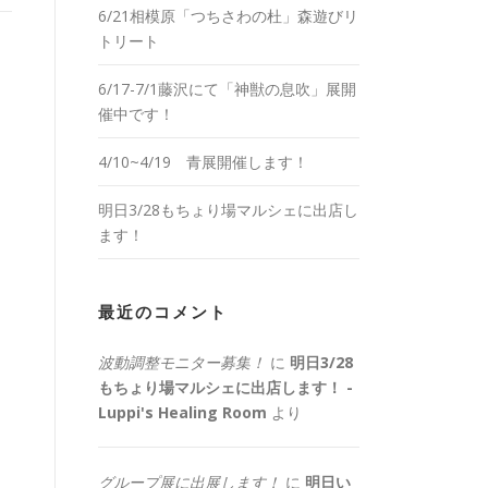
6/21相模原「つちさわの杜」森遊びリ
トリート
6/17-7/1藤沢にて「神獣の息吹」展開
催中です！
4/10~4/19 青展開催します！
明日3/28もちょり場マルシェに出店し
ます！
最近のコメント
波動調整モニター募集！
に
明日3/28
もちょり場マルシェに出店します！ -
Luppi's Healing Room
より
グループ展に出展します！
に
明日い