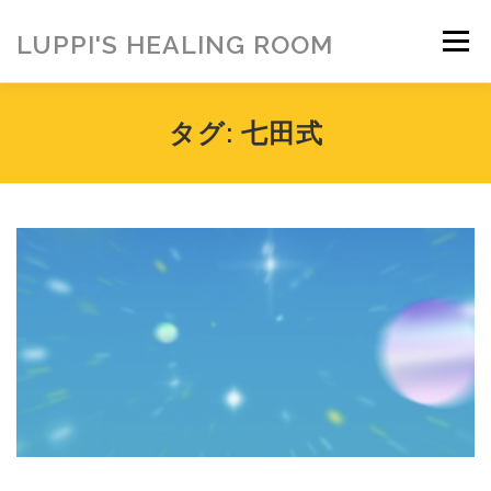
コ
ン
LUPPI'S HEALING ROOM
メニュー
テ
ン
ツ
へ
HOME
ご挨拶
MENU
お客様の声
タグ:
七田式
ス
キ
ッ
プ
ヒーリング雑貨
ヒーリング動画
BLOG
アメブロ
お問い合わせ
ご寄付のお願い