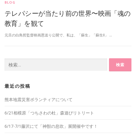
BLOG
テレパシーが当たり前の世界〜映画「魂の
教育」を観て
元旦の白鳥哲監督映画恩送り公開で、私は、「蘇生」「蘇生II」 …
検
索:
最近の投稿
熊本地震災害ボランティアについて
6/21相模原「つちさわの杜」森遊びリトリート
6/17-7/1藤沢にて「神獣の息吹」展開催中です！