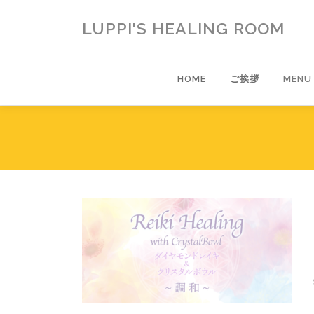
コ
ン
LUPPI'S HEALING ROOM
テ
ン
ツ
HOME
ご挨拶
MENU
へ
ス
キ
ッ
プ