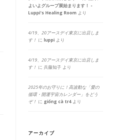
よいよグループ展始まります！ -
Luppi's Healing Room
より
4/19、20アースデイ東京に出店しま
す！
に
luppi
より
4/19、20アースデイ東京に出店しま
す！
に
兵藤知子
より
2025年のお守りに！高波動な「愛の
循環・開運宇宙カレンダー」をどう
ぞ！
に
giống cà tr4
より
アーカイブ