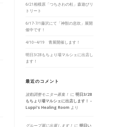
6/21相模原「つちさわの杜」森遊びリ
トリート
6/17-7/1藤沢にて「神獣の息吹」展開
催中です！
4/10~4/19 青展開催します！
明日3/28もちょり場マルシェに出店し
ます！
最近のコメント
波動調整モニター募集！
に
明日3/28
もちょり場マルシェに出店します！ -
Luppi's Healing Room
より
グループ展に出展します！
に
明日い