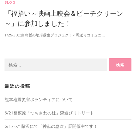
BLOG
「福拾い～映画上映会＆ビーチクリーン
～」に参加しました！
1/29-30は白鳥哲の地球蘇生プロジェクト＜恩送りコミュニ …
検
索:
最近の投稿
熊本地震災害ボランティアについて
6/21相模原「つちさわの杜」森遊びリトリート
6/17-7/1藤沢にて「神獣の息吹」展開催中です！