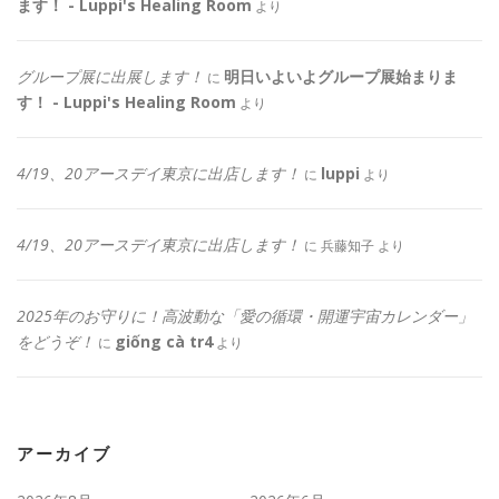
ます！ - Luppi's Healing Room
より
グループ展に出展します！
明日いよいよグループ展始まりま
に
す！ - Luppi's Healing Room
より
4/19、20アースデイ東京に出店します！
luppi
に
より
4/19、20アースデイ東京に出店します！
に
兵藤知子
より
2025年のお守りに！高波動な「愛の循環・開運宇宙カレンダー」
をどうぞ！
giống cà tr4
に
より
アーカイブ