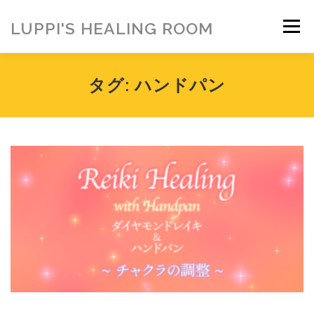
コ
ン
LUPPI'S HEALING ROOM
メニュー
テ
ン
ツ
へ
HOME
ご挨拶
MENU
お客様の声
タグ:
ハンドパン
ス
キ
ッ
プ
ヒーリング雑貨
ヒーリング動画
BLOG
アメブロ
お問い合わせ
ご寄付のお願い