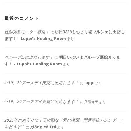
最近のコメント
波動調整モニター募集！
明日3/28もちょり場マルシェに出店し
に
ます！ - Luppi's Healing Room
より
グループ展に出展します！
明日いよいよグループ展始まりま
に
す！ - Luppi's Healing Room
より
4/19、20アースデイ東京に出店します！
luppi
に
より
4/19、20アースデイ東京に出店します！
に
兵藤知子
より
2025年のお守りに！高波動な「愛の循環・開運宇宙カレンダー」
をどうぞ！
giống cà tr4
に
より