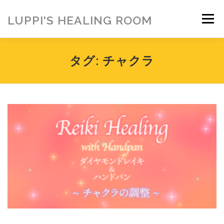
コ
ン
LUPPI'S HEALING ROOM
メニュー
テ
ン
ツ
へ
HOME
ご挨拶
MENU
お客様の声
タグ:
チャクラ
ス
キ
ッ
プ
ヒーリング雑貨
ヒーリング動画
BLOG
アメブロ
お問い合わせ
ご寄付のお願い