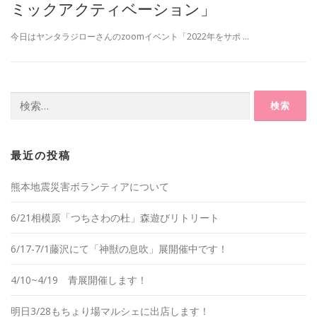
ミックアクティベーション」
今日はヤンタラジローさんのzoomイベント「2022年をサポ …
検
索:
最近の投稿
熊本地震災害ボランティアについて
6/21相模原「つちさわの杜」森遊びリトリート
6/17-7/1藤沢にて「神獣の息吹」展開催中です！
4/10~4/19 青展開催します！
明日3/28もちょり場マルシェに出店します！