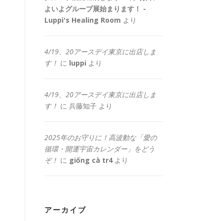
よいよグループ展始まります！ -
Luppi's Healing Room
より
4/19、20アースデイ東京に出店しま
す！
に
luppi
より
4/19、20アースデイ東京に出店しま
す！
に
兵藤知子
より
2025年のお守りに！高波動な「愛の
循環・開運宇宙カレンダー」をどう
ぞ！
に
giống cà tr4
より
アーカイブ