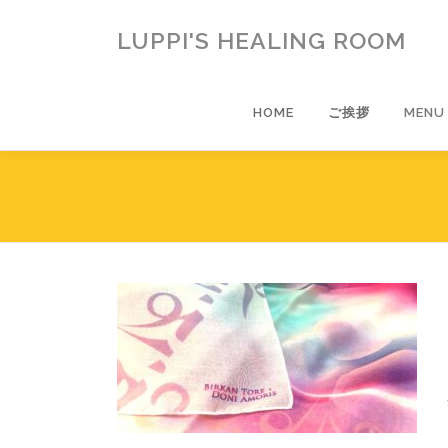
コ
ン
LUPPI'S HEALING ROOM
テ
ン
ツ
HOME
ご挨拶
MENU
へ
ス
キ
ッ
プ