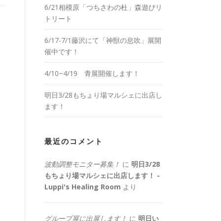
6/21相模原「つちさわの杜」森遊びリ
トリート
6/17-7/1藤沢にて「神獣の息吹」展開
催中です！
4/10~4/19 青展開催します！
明日3/28もちょり場マルシェに出店し
ます！
最近のコメント
波動調整モニター募集！
に
明日3/28
もちょり場マルシェに出店します！ -
Luppi's Healing Room
より
グループ展に出展します！
に
明日い