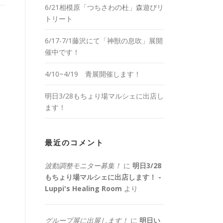
6/21相模原「つちさわの杜」森遊びリ
トリート
6/17-7/1藤沢にて「神獣の息吹」展開
催中です！
4/10~4/19 青展開催します！
明日3/28もちょり場マルシェに出店し
ます！
最近のコメント
波動調整モニター募集！
に
明日3/28
もちょり場マルシェに出店します！ -
Luppi's Healing Room
より
グループ展に出展します！
に
明日い