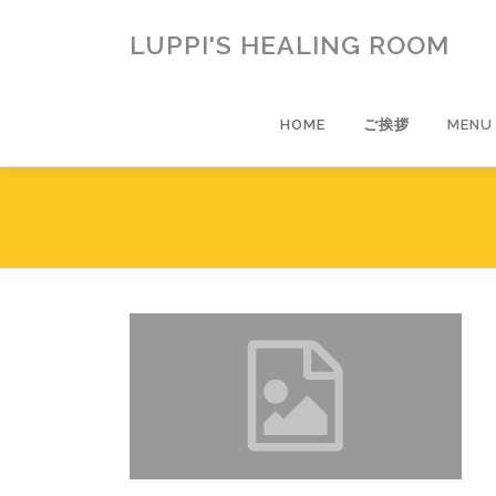
コ
ン
LUPPI'S HEALING ROOM
テ
ン
ツ
HOME
ご挨拶
MENU
へ
ス
キ
ッ
プ