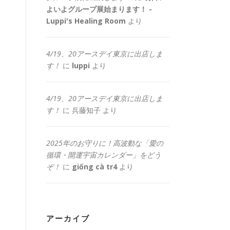
よいよグループ展始まります！ -
Luppi's Healing Room
より
4/19、20アースデイ東京に出店しま
す！
に
luppi
より
4/19、20アースデイ東京に出店しま
す！
に
兵藤知子
より
2025年のお守りに！高波動な「愛の
循環・開運宇宙カレンダー」をどう
ぞ！
に
giống cà tr4
より
アーカイブ