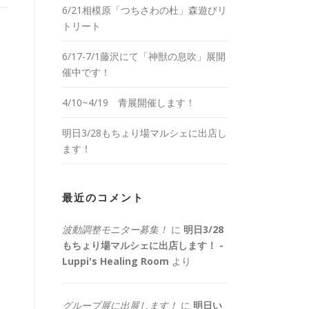
6/21相模原「つちさわの杜」森遊びリ
トリート
6/17-7/1藤沢にて「神獣の息吹」展開
催中です！
4/10~4/19 青展開催します！
明日3/28もちょり場マルシェに出店し
ます！
最近のコメント
波動調整モニター募集！
に
明日3/28
もちょり場マルシェに出店します！ -
Luppi's Healing Room
より
グループ展に出展します！
に
明日い