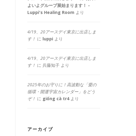
よいよグループ展始まります！ -
Luppi's Healing Room
より
4/19、20アースデイ東京に出店しま
す！
に
luppi
より
4/19、20アースデイ東京に出店しま
す！
に
兵藤知子
より
2025年のお守りに！高波動な「愛の
循環・開運宇宙カレンダー」をどう
ぞ！
に
giống cà tr4
より
アーカイブ