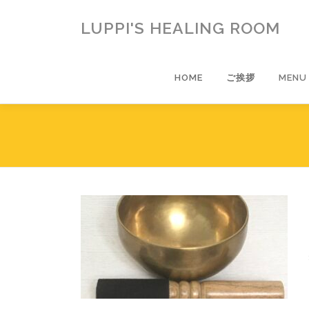
コ
ン
LUPPI'S HEALING ROOM
テ
ン
ツ
HOME
ご挨拶
MENU
へ
ス
キ
ッ
プ