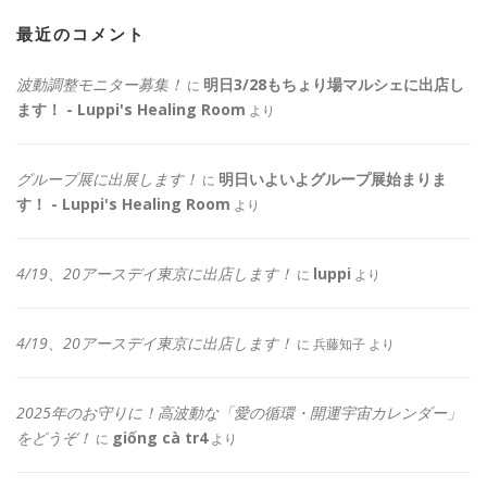
最近のコメント
波動調整モニター募集！
明日3/28もちょり場マルシェに出店し
に
ます！ - Luppi's Healing Room
より
グループ展に出展します！
明日いよいよグループ展始まりま
に
す！ - Luppi's Healing Room
より
4/19、20アースデイ東京に出店します！
luppi
に
より
4/19、20アースデイ東京に出店します！
に
兵藤知子
より
2025年のお守りに！高波動な「愛の循環・開運宇宙カレンダー」
をどうぞ！
giống cà tr4
に
より