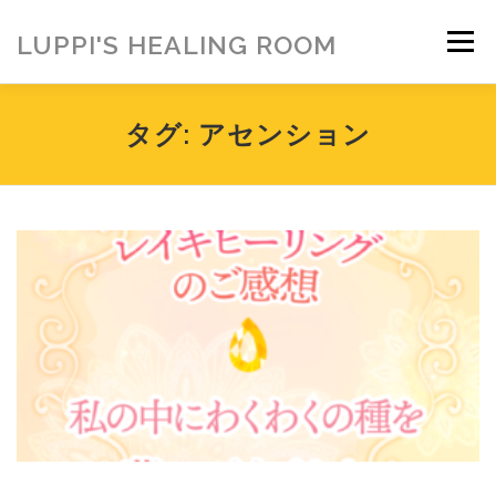
コ
ン
LUPPI'S HEALING ROOM
メニュー
テ
ン
ツ
へ
HOME
ご挨拶
MENU
お客様の声
タグ:
アセンション
ス
キ
ッ
プ
ヒーリング雑貨
ヒーリング動画
BLOG
アメブロ
お問い合わせ
ご寄付のお願い