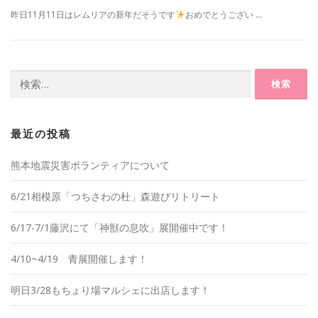
昨日11月11日はレムリアの新年だそうです
おめでとうござい …
検
索:
最近の投稿
熊本地震災害ボランティアについて
6/21相模原「つちさわの杜」森遊びリトリート
6/17-7/1藤沢にて「神獣の息吹」展開催中です！
4/10~4/19 青展開催します！
明日3/28もちょり場マルシェに出店します！