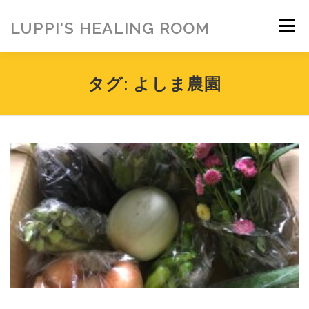
コ
ン
LUPPI'S HEALING ROOM
メニュー
テ
ン
ツ
へ
HOME
ご挨拶
MENU
お客様の声
タグ:
よしま農園
ス
キ
ッ
プ
ヒーリング雑貨
ヒーリング動画
BLOG
アメブロ
お問い合わせ
ご寄付のお願い