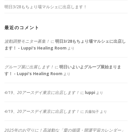
明日3/28もちょり場マルシェに出店します！
最近のコメント
波動調整モニター募集！
明日3/28もちょり場マルシェに出店し
に
ます！ - Luppi's Healing Room
より
グループ展に出展します！
明日いよいよグループ展始まりま
に
す！ - Luppi's Healing Room
より
4/19、20アースデイ東京に出店します！
luppi
に
より
4/19、20アースデイ東京に出店します！
に
兵藤知子
より
2025年のお守りに！高波動な「愛の循環・開運宇宙カレンダー」