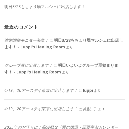
明日3/28もちょり場マルシェに出店します！
最近のコメント
波動調整モニター募集！
明日3/28もちょり場マルシェに出店し
に
ます！ - Luppi's Healing Room
より
グループ展に出展します！
明日いよいよグループ展始まりま
に
す！ - Luppi's Healing Room
より
4/19、20アースデイ東京に出店します！
luppi
に
より
4/19、20アースデイ東京に出店します！
に
兵藤知子
より
2025年のお守りに！高波動な「愛の循環・開運宇宙カレンダー」