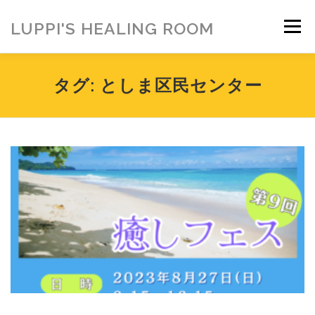
コ
ン
LUPPI'S HEALING ROOM
メニュー
テ
ン
ツ
へ
HOME
ご挨拶
MENU
お客様の声
タグ:
としま区民センター
ス
キ
ッ
プ
ヒーリング雑貨
ヒーリング動画
BLOG
アメブロ
お問い合わせ
ご寄付のお願い