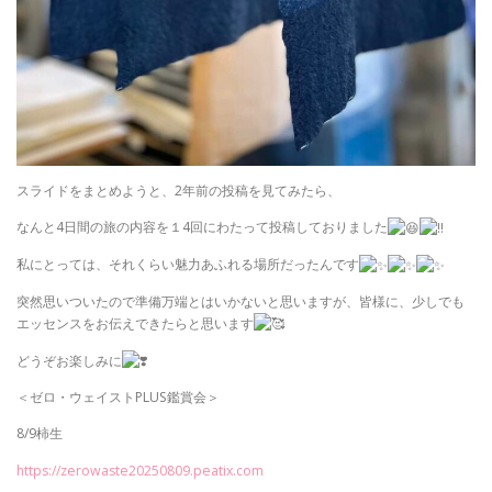
スライドをまとめようと、2年前の投稿を見てみたら、
なんと4日間の旅の内容を１4回にわたって投稿しておりました
私にとっては、それくらい魅力あふれる場所だったんです
突然思いついたので準備万端とはいかないと思いますが、皆様に、少しでも
エッセンスをお伝えできたらと思います
どうぞお楽しみに
＜ゼロ・ウェイストPLUS鑑賞会＞
8/9柿生
https://zerowaste20250809.peatix.com