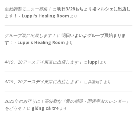
波動調整モニター募集！
明日3/28もちょり場マルシェに出店し
に
ます！ - Luppi's Healing Room
より
グループ展に出展します！
明日いよいよグループ展始まりま
に
す！ - Luppi's Healing Room
より
4/19、20アースデイ東京に出店します！
luppi
に
より
4/19、20アースデイ東京に出店します！
に
兵藤知子
より
2025年のお守りに！高波動な「愛の循環・開運宇宙カレンダー」
をどうぞ！
giống cà tr4
に
より