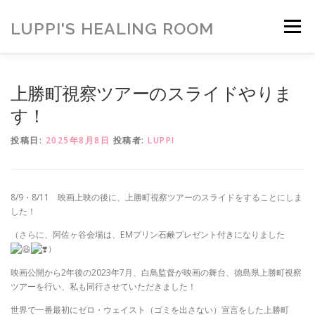
コ
ン
LUPPI'S HEALING ROOM
メニュー
テ
ン
ツ
へ
HOME
ご挨拶
MENU
お客様の声
上勝町視察ツアーのスライドやりま
ス
キ
す！
ッ
プ
ヒーリング雑貨
ヒーリング動画
BLOG
投稿日:
2025年8月8日
投稿者:
LUPPI
アメブロ
お問い合わせ
ご寄付のお願い
8/9・8/11 映画上映の後に、上勝町視察ツアーのスライドをすることにしま
した！
（さらに、阿佐ヶ谷会場は、EMプリン石鹸プレゼント付きになりました
）
映画公開から2年後の2023年7月、白鳥監督が映画の舞台、徳島県上勝町視察
ツアーを行い、私も同行させていただきました！
世界で一番最初にゼロ・ウェイスト（ゴミを出さない）宣言をした上勝町