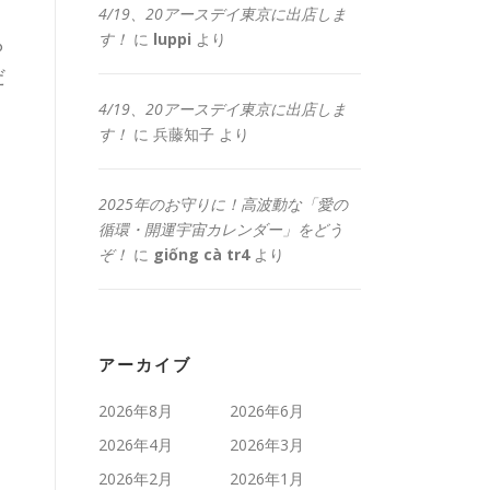
4/19、20アースデイ東京に出店しま
す！
に
luppi
より
ら
だ
4/19、20アースデイ東京に出店しま
す！
に
兵藤知子
より
2025年のお守りに！高波動な「愛の
循環・開運宇宙カレンダー」をどう
ぞ！
に
giống cà tr4
より
アーカイブ
2026年8月
2026年6月
2026年4月
2026年3月
2026年2月
2026年1月