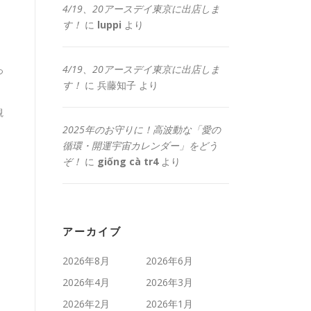
4/19、20アースデイ東京に出店しま
す！
に
luppi
より
4/19、20アースデイ東京に出店しま
っ
す！
に
兵藤知子
より
観
2025年のお守りに！高波動な「愛の
循環・開運宇宙カレンダー」をどう
ぞ！
に
giống cà tr4
より
。
アーカイブ
2026年8月
2026年6月
2026年4月
2026年3月
2026年2月
2026年1月