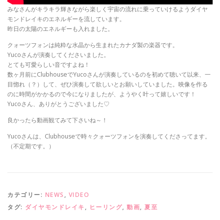
みなさんがキラキラ輝きながら楽しく宇宙の流れに乗っていけるようダイヤ
モンドレイキのエネルギーを流しています。
昨日の太陽のエネルギーも入れました。
クォーツフォンは純粋な水晶から生まれたカナダ製の楽器です。
Yucoさんが演奏してくださいました。
とても可愛らしい音ですよね！
数ヶ月前にClubhouseでYucoさんが演奏しているのを初めて聴いて以来、一
目惚れ（？）して、ぜひ演奏して欲しいとお願いしていました。映像を作る
のに時間がかかるので今になりましたが、ようやく叶って嬉しいです！
Yucoさん、ありがとうございました♡
良かったら動画観てみて下さいね～！
Yucoさんは、Clubhouseで時々クォーツフォンを演奏してくださってます。
（不定期です。）
カテゴリー:
NEWS
,
VIDEO
タグ:
ダイヤモンドレイキ
,
ヒーリング
,
動画
,
夏至