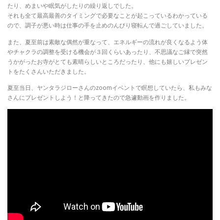
たり、めまいや眠気がしたりの繰り返しでした。
それも全て最高最善のタイミングで必要なことが起こっているわかっている
ので、調子が悪い時は仕事の手を止めのんびり寝転んで過ごしていました。
また、夏至前は素敵な偶然が重なって、エネルギーの流れが良くなるよう体
やチャクラの調整を受ける機会が３回くらいあったり、不思議なご縁で突然
うかがったお寺がとても素晴らしいところだったり、他にも嬉しいプレゼン
トをたくさんいただきました。
夏至当日、ヤンタラジローさんのzoomイベントで瞑想していたら、私もみな
さんにプレゼントしよう！と降ってきたので急遽動画を作りました。