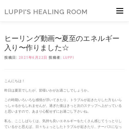
コ
ン
LUPPI'S HEALING ROOM
メニュー
テ
ン
ツ
へ
HOME
ご挨拶
MENU
お客様の声
ヒーリング動画〜夏至のエネルギー
ス
キ
入り〜作りました☆
ッ
プ
ヒーリング雑貨
ヒーリング動画
BLOG
投稿日:
2021年6月22日
投稿者:
LUPPI
アメブロ
お問い合わせ
ご寄付のお願い
こんにちは！
昨日は夏至でしたが、皆様いかがお過ごしでしょうか。
この時期いろいろな感情が浮いてきたり、トラブルが起きたりした方もいら
っしゃるかもしれませんが、過ぎた後はきっと次のステップへ上がっている
と思いますので、あまり心配せずにお過ごし下さいね。
私も、ここしばらくは、気持ち良いエネルギーをたくさん感じてうっとりし
ているかと思えば、日々ちょっとしたトラブルが起きたり、ナーバスになっ