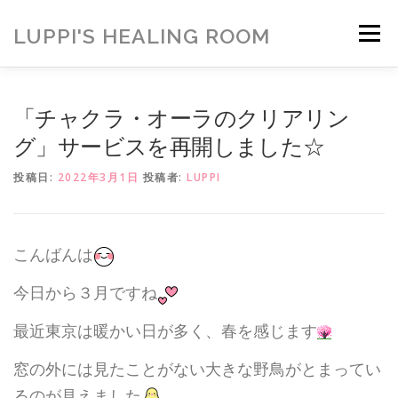
コ
ン
LUPPI'S HEALING ROOM
メニュー
テ
ン
ツ
へ
HOME
ご挨拶
MENU
お客様の声
「チャクラ・オーラのクリアリン
ス
キ
グ」サービスを再開しました☆
ッ
プ
ヒーリング雑貨
ヒーリング動画
BLOG
投稿日:
2022年3月1日
投稿者:
LUPPI
アメブロ
お問い合わせ
ご寄付のお願い
こんばんは
今日から３月ですね
最近東京は暖かい日が多く、春を感じます
窓の外には見たことがない大きな野鳥がとまってい
るのが見えました