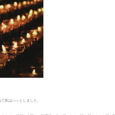
。
」
れて私はハッとしました。