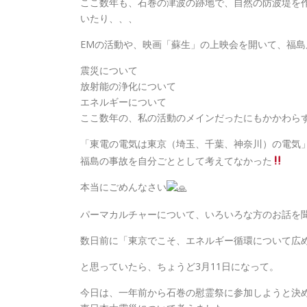
ここ数年も、石巻の津波の跡地で、自然の防波堤を
いたり、、、
EMの活動や、映画「蘇生」の上映会を開いて、福
震災について
放射能の浄化について
エネルギーについて
ここ数年の、私の活動のメインだったにもかかわら
「東電の電気は東京（埼玉、千葉、神奈川）の電気
福島の事故を自分ごととして考えてなかった
本当にごめんなさい
パーマカルチャーについて、いろいろな方のお話を
数日前に「東京でこそ、エネルギー循環について広
と思っていたら、ちょうど3月11日になって。
今日は、一年前から石巻の慰霊祭に参加しようと決