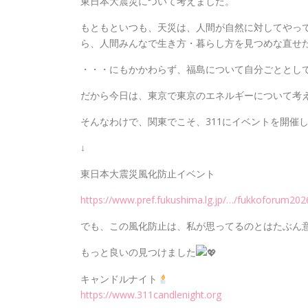
東日本大震災について考えました。
もともといつも、天災は、人間が自然に対してやっ
ら、人間みんなで生き方・暮らし方を見つめな直せ
・・・にもかかわらず、福島について自分ごととし
だから今日は、東京で東京のエネルギーについて考
そんなわけで、関東でこそ、311にイベントを開催
↓
東日本大震災風化防止イベント
https://www.pref.fukushima.lg.jp/…/fukkoforum202
でも、この風化防止は、私が思ってるのとはたぶん
もっと良いの見つけました
キャンドルナイト
https://www.311candlenight.org