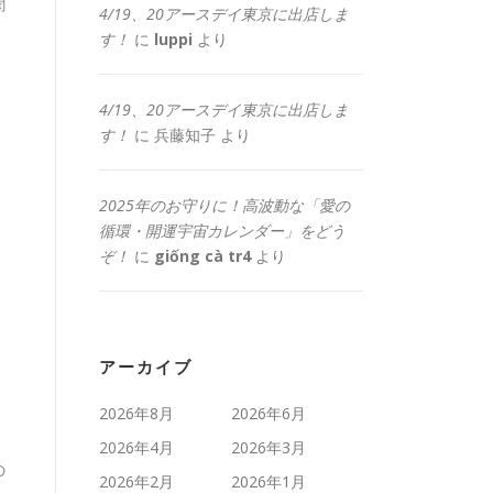
聞
4/19、20アースデイ東京に出店しま
す！
に
luppi
より
4/19、20アースデイ東京に出店しま
す！
に
兵藤知子
より
2025年のお守りに！高波動な「愛の
循環・開運宇宙カレンダー」をどう
ぞ！
に
giống cà tr4
より
アーカイブ
2026年8月
2026年6月
2026年4月
2026年3月
の
2026年2月
2026年1月