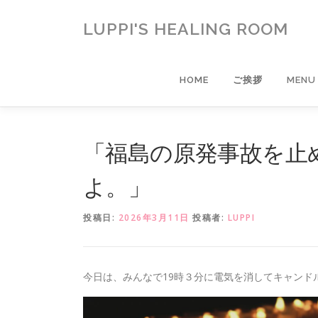
コ
ン
LUPPI'S HEALING ROOM
テ
ン
ツ
HOME
ご挨拶
MENU
へ
ス
キ
ッ
「福島の原発事故を止
プ
よ。」
投稿日:
2026年3月11日
投稿者:
LUPPI
今日は、みんなで19時３分に電気を消してキャンド