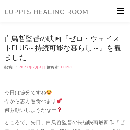
コ
ン
LUPPI'S HEALING ROOM
メニュー
テ
ン
ツ
へ
HOME
ご挨拶
MENU
お客様の声
白鳥哲監督の映画『ゼロ・ウェイス
ス
キ
トPLUS～持続可能な暮らし～』を観
ッ
ました！
プ
ヒーリング雑貨
ヒーリング動画
BLOG
投稿日:
2022年2月3日
投稿者:
LUPPI
アメブロ
お問い合わせ
ご寄付のお願い
今日は節分ですね
今から恵方巻食べます
何お願いしようかなー
ところで、先日、白鳥哲監督の長編映画最新作『ゼ