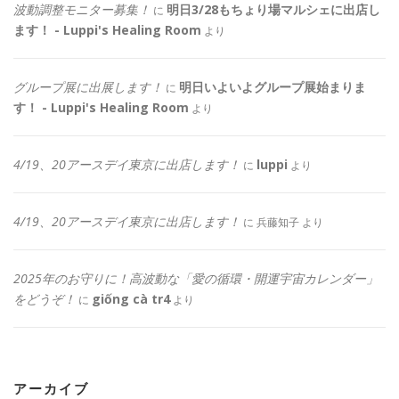
波動調整モニター募集！
明日3/28もちょり場マルシェに出店し
に
ます！ - Luppi's Healing Room
より
グループ展に出展します！
明日いよいよグループ展始まりま
に
す！ - Luppi's Healing Room
より
4/19、20アースデイ東京に出店します！
luppi
に
より
4/19、20アースデイ東京に出店します！
に
兵藤知子
より
2025年のお守りに！高波動な「愛の循環・開運宇宙カレンダー」
をどうぞ！
giống cà tr4
に
より
アーカイブ