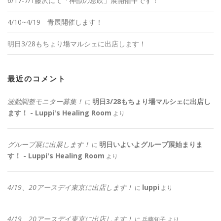
6/17-7/1藤沢にて「神獣の息吹」展開催中です！
4/10~4/19 青展開催します！
明日3/28もちょり場マルシェに出店します！
最近のコメント
波動調整モニター募集！
明日3/28もちょり場マルシェに出店し
に
ます！ - Luppi's Healing Room
より
グループ展に出展します！
明日いよいよグループ展始まりま
に
す！ - Luppi's Healing Room
より
4/19、20アースデイ東京に出店します！
luppi
に
より
4/19、20アースデイ東京に出店します！
に
兵藤知子
より