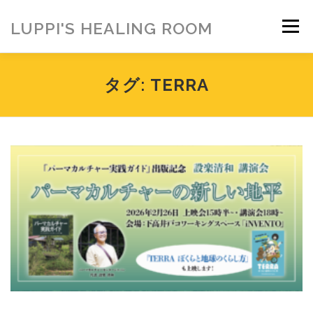
コ
ン
LUPPI'S HEALING ROOM
メニュー
テ
ン
ツ
へ
HOME
ご挨拶
MENU
お客様の声
タグ:
TERRA
ス
キ
ッ
プ
ヒーリング雑貨
ヒーリング動画
BLOG
アメブロ
お問い合わせ
ご寄付のお願い