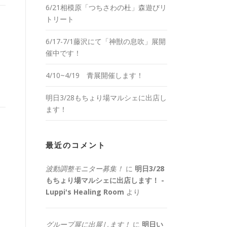
6/21相模原「つちさわの杜」森遊びリ
トリート
6/17-7/1藤沢にて「神獣の息吹」展開
催中です！
4/10~4/19 青展開催します！
明日3/28もちょり場マルシェに出店し
ます！
最近のコメント
波動調整モニター募集！
に
明日3/28
もちょり場マルシェに出店します！ -
Luppi's Healing Room
より
グループ展に出展します！
に
明日い