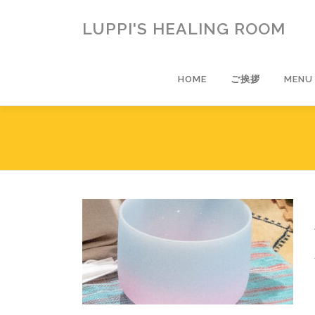
コ
ン
LUPPI'S HEALING ROOM
テ
ン
ツ
HOME
ご挨拶
MENU
へ
ス
キ
ッ
プ