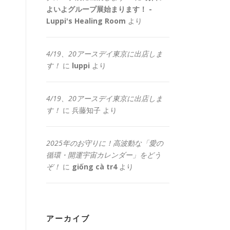
よいよグループ展始まります！ -
Luppi's Healing Room
より
4/19、20アースデイ東京に出店しま
す！
に
luppi
より
4/19、20アースデイ東京に出店しま
す！
に
兵藤知子
より
2025年のお守りに！高波動な「愛の
循環・開運宇宙カレンダー」をどう
ぞ！
に
giống cà tr4
より
アーカイブ