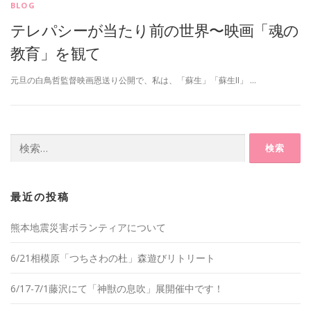
BLOG
テレパシーが当たり前の世界〜映画「魂の
教育」を観て
元旦の白鳥哲監督映画恩送り公開で、私は、「蘇生」「蘇生II」 …
検
索:
最近の投稿
熊本地震災害ボランティアについて
6/21相模原「つちさわの杜」森遊びリトリート
6/17-7/1藤沢にて「神獣の息吹」展開催中です！