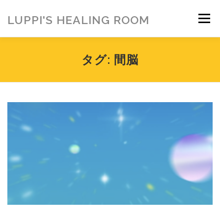
コ
ン
LUPPI'S HEALING ROOM
メニュー
テ
ン
ツ
へ
HOME
ご挨拶
MENU
お客様の声
タグ:
間脳
ス
キ
ッ
プ
ヒーリング雑貨
ヒーリング動画
BLOG
アメブロ
お問い合わせ
ご寄付のお願い