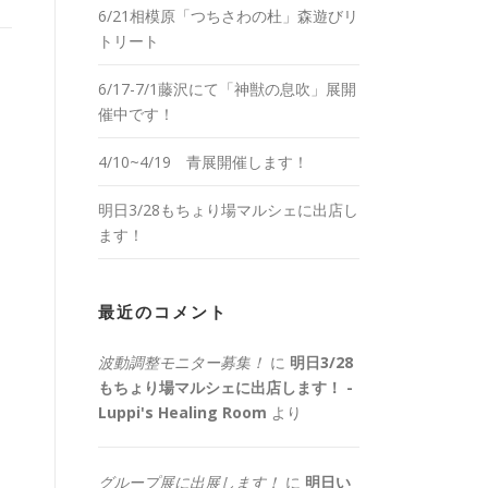
6/21相模原「つちさわの杜」森遊びリ
トリート
6/17-7/1藤沢にて「神獣の息吹」展開
催中です！
4/10~4/19 青展開催します！
明日3/28もちょり場マルシェに出店し
ます！
最近のコメント
波動調整モニター募集！
に
明日3/28
もちょり場マルシェに出店します！ -
Luppi's Healing Room
より
グループ展に出展します！
に
明日い