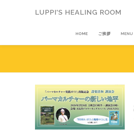
コ
ン
LUPPI'S HEALING ROOM
テ
ン
ツ
HOME
ご挨拶
MENU
へ
ス
キ
ッ
プ