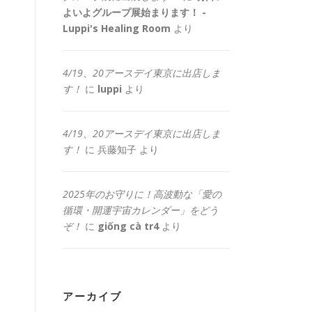
よいよグループ展始まります！ -
Luppi's Healing Room
より
4/19、20アースデイ東京に出店しま
す！
に
luppi
より
4/19、20アースデイ東京に出店しま
す！
に
兵藤知子
より
2025年のお守りに！高波動な「愛の
循環・開運宇宙カレンダー」をどう
ぞ！
に
giống cà tr4
より
アーカイブ