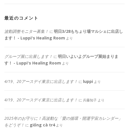
最近のコメント
波動調整モニター募集！
明日3/28もちょり場マルシェに出店し
に
ます！ - Luppi's Healing Room
より
グループ展に出展します！
明日いよいよグループ展始まりま
に
す！ - Luppi's Healing Room
より
4/19、20アースデイ東京に出店します！
luppi
に
より
4/19、20アースデイ東京に出店します！
に
兵藤知子
より
2025年のお守りに！高波動な「愛の循環・開運宇宙カレンダー」
をどうぞ！
giống cà tr4
に
より