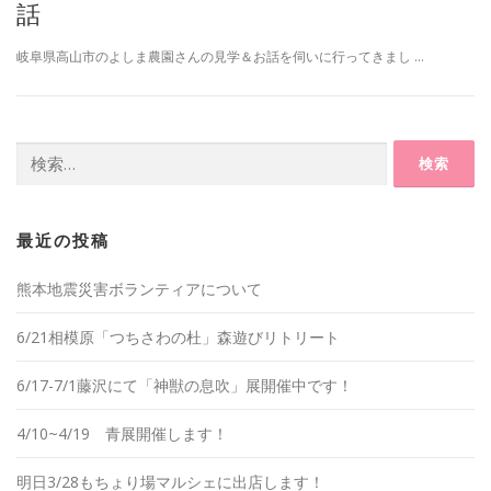
話
岐阜県高山市のよしま農園さんの見学＆お話を伺いに行ってきまし …
検
索:
最近の投稿
熊本地震災害ボランティアについて
6/21相模原「つちさわの杜」森遊びリトリート
6/17-7/1藤沢にて「神獣の息吹」展開催中です！
4/10~4/19 青展開催します！
明日3/28もちょり場マルシェに出店します！