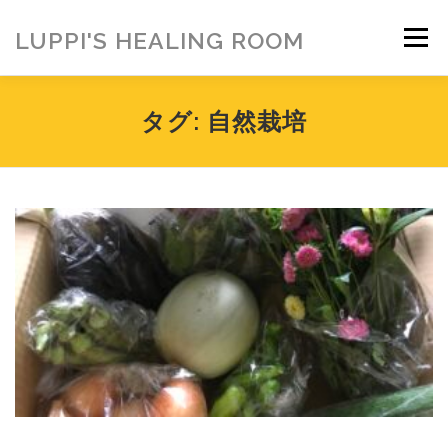
コ
ン
LUPPI'S HEALING ROOM
メニュー
テ
ン
ツ
へ
HOME
ご挨拶
MENU
お客様の声
タグ:
自然栽培
ス
キ
ッ
プ
ヒーリング雑貨
ヒーリング動画
BLOG
アメブロ
お問い合わせ
ご寄付のお願い