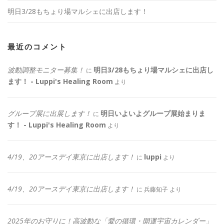
明日3/28もちょり場マルシェに出店します！
最近のコメント
波動調整モニター募集！
明日3/28もちょり場マルシェに出店し
に
ます！ - Luppi's Healing Room
より
グループ展に出展します！
明日いよいよグループ展始まりま
に
す！ - Luppi's Healing Room
より
4/19、20アースデイ東京に出店します！
luppi
に
より
4/19、20アースデイ東京に出店します！
に
兵藤知子
より
2025年のお守りに！高波動な「愛の循環・開運宇宙カレンダー」