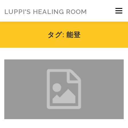
コ
ン
LUPPI'S HEALING ROOM
メニュー
テ
ン
ツ
へ
HOME
ご挨拶
MENU
お客様の声
タグ:
能登
ス
キ
ッ
プ
ヒーリング雑貨
ヒーリング動画
BLOG
アメブロ
お問い合わせ
ご寄付のお願い