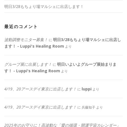
明日3/28もちょり場マルシェに出店します！
最近のコメント
波動調整モニター募集！
明日3/28もちょり場マルシェに出店し
に
ます！ - Luppi's Healing Room
より
グループ展に出展します！
明日いよいよグループ展始まりま
に
す！ - Luppi's Healing Room
より
4/19、20アースデイ東京に出店します！
luppi
に
より
4/19、20アースデイ東京に出店します！
に
兵藤知子
より
2025年のお守りに！高波動な「愛の循環・開運宇宙カレンダー」