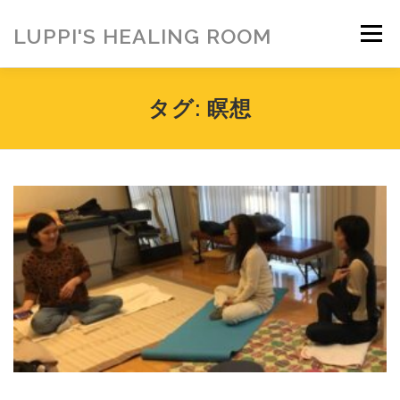
コ
ン
LUPPI'S HEALING ROOM
メニュー
テ
ン
ツ
へ
HOME
ご挨拶
MENU
お客様の声
タグ:
瞑想
ス
キ
ッ
プ
ヒーリング雑貨
ヒーリング動画
BLOG
アメブロ
お問い合わせ
ご寄付のお願い