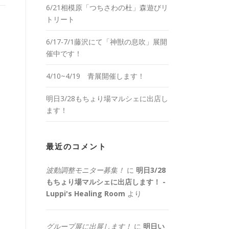
6/21相模原「つちさわの杜」森遊びリ
トリート
6/17-7/1藤沢にて「神獣の息吹」展開
催中です！
4/10~4/19 青展開催します！
明日3/28もちょり場マルシェに出店し
ます！
最近のコメント
波動調整モニター募集！
に
明日3/28
もちょり場マルシェに出店します！ -
Luppi's Healing Room
より
グループ展に出展します！
に
明日い