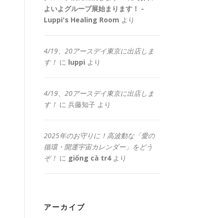
よいよグループ展始まります！ -
Luppi's Healing Room
より
4/19、20アースデイ東京に出店しま
す！
に
luppi
より
4/19、20アースデイ東京に出店しま
す！
に
兵藤知子
より
2025年のお守りに！高波動な「愛の
循環・開運宇宙カレンダー」をどう
ぞ！
に
giống cà tr4
より
アーカイブ