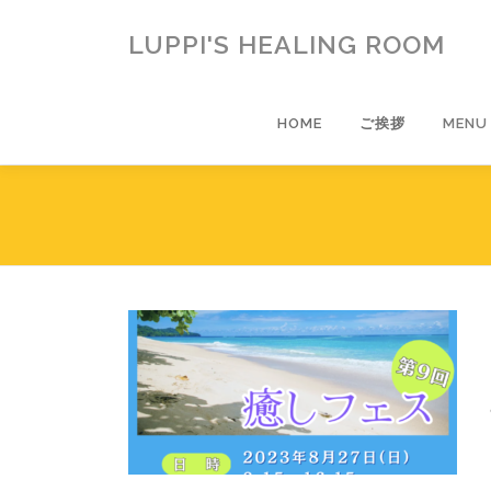
コ
ン
LUPPI'S HEALING ROOM
テ
ン
ツ
HOME
ご挨拶
MENU
へ
ス
キ
ッ
プ