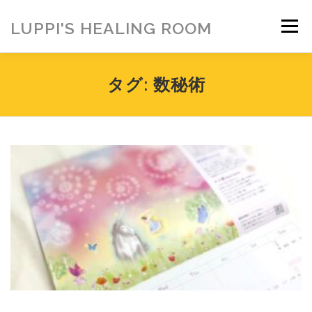
コ
ン
LUPPI'S HEALING ROOM
メニュー
テ
ン
ツ
へ
HOME
ご挨拶
MENU
お客様の声
タグ:
数秘術
ス
キ
ッ
プ
ヒーリング雑貨
ヒーリング動画
BLOG
アメブロ
お問い合わせ
ご寄付のお願い