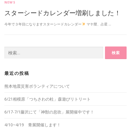
NEWS
スターシードカレンダー増刷しました！
今年で３年目になりますスターシードカレンダー
マヤ暦、占星 …
検
索:
最近の投稿
熊本地震災害ボランティアについて
6/21相模原「つちさわの杜」森遊びリトリート
6/17-7/1藤沢にて「神獣の息吹」展開催中です！
4/10~4/19 青展開催します！