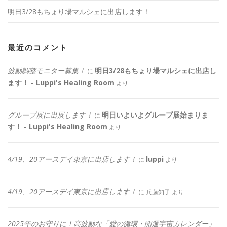
明日3/28もちょり場マルシェに出店します！
最近のコメント
波動調整モニター募集！
明日3/28もちょり場マルシェに出店し
に
ます！ - Luppi's Healing Room
より
グループ展に出展します！
明日いよいよグループ展始まりま
に
す！ - Luppi's Healing Room
より
4/19、20アースデイ東京に出店します！
luppi
に
より
4/19、20アースデイ東京に出店します！
に
兵藤知子
より
2025年のお守りに！高波動な「愛の循環・開運宇宙カレンダー」