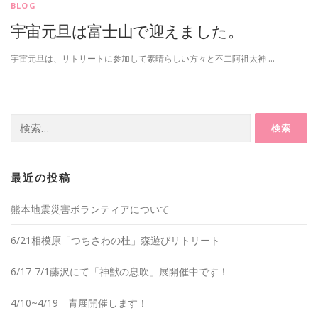
BLOG
宇宙元旦は富士山で迎えました。
宇宙元旦は、リトリートに参加して素晴らしい方々と不二阿祖太神 …
検
索:
最近の投稿
熊本地震災害ボランティアについて
6/21相模原「つちさわの杜」森遊びリトリート
6/17-7/1藤沢にて「神獣の息吹」展開催中です！
4/10~4/19 青展開催します！