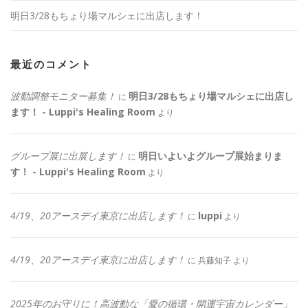
明日3/28もちょり場マルシェに出店します！
最近のコメント
波動調整モニター募集！
明日3/28もちょり場マルシェに出店し
に
ます！ - Luppi's Healing Room
より
グループ展に出展します！
明日いよいよグループ展始まりま
に
す！ - Luppi's Healing Room
より
4/19、20アースデイ東京に出店します！
luppi
に
より
4/19、20アースデイ東京に出店します！
に
兵藤知子
より
2025年のお守りに！高波動な「愛の循環・開運宇宙カレンダー」