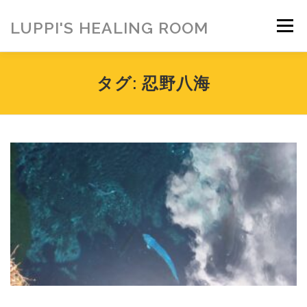
コ
ン
LUPPI'S HEALING ROOM
メニュー
テ
ン
ツ
へ
HOME
ご挨拶
MENU
お客様の声
タグ:
忍野八海
ス
キ
ッ
プ
ヒーリング雑貨
ヒーリング動画
BLOG
アメブロ
お問い合わせ
ご寄付のお願い