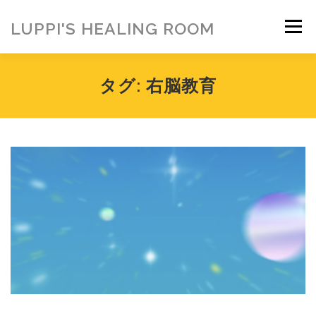
コ
ン
LUPPI'S HEALING ROOM
メニュー
テ
ン
ツ
へ
HOME
ご挨拶
MENU
お客様の声
タグ:
右脳教育
ス
キ
ッ
プ
ヒーリング雑貨
ヒーリング動画
BLOG
アメブロ
お問い合わせ
ご寄付のお願い