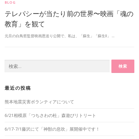
BLOG
テレパシーが当たり前の世界〜映画「魂の
教育」を観て
元旦の白鳥哲監督映画恩送り公開で、私は、「蘇生」「蘇生II」 …
検
索:
最近の投稿
熊本地震災害ボランティアについて
6/21相模原「つちさわの杜」森遊びリトリート
6/17-7/1藤沢にて「神獣の息吹」展開催中です！