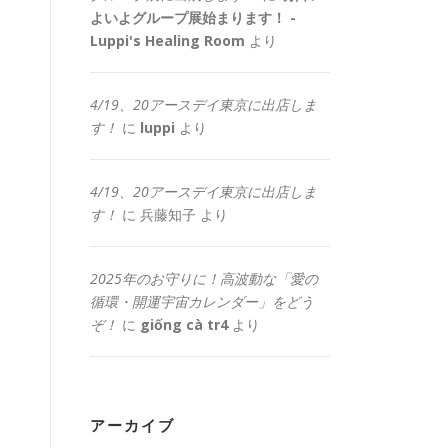
よいよグループ展始まります！ -
Luppi's Healing Room
より
4/19、20アースデイ東京に出店しま
す！
に
luppi
より
4/19、20アースデイ東京に出店しま
す！
に
兵藤知子
より
2025年のお守りに！高波動な「愛の
循環・開運宇宙カレンダー」をどう
ぞ！
に
giống cà tr4
より
アーカイブ