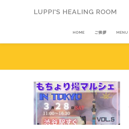
コ
ン
LUPPI'S HEALING ROOM
テ
ン
ツ
HOME
ご挨拶
MENU
へ
ス
キ
ッ
プ