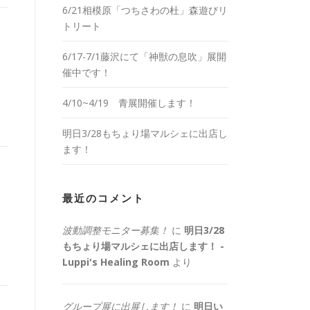
6/21相模原「つちさわの杜」森遊びリ
トリート
6/17-7/1藤沢にて「神獣の息吹」展開
催中です！
4/10~4/19 青展開催します！
明日3/28もちょり場マルシェに出店し
ます！
最近のコメント
波動調整モニター募集！
に
明日3/28
もちょり場マルシェに出店します！ -
Luppi's Healing Room
より
グループ展に出展します！
に
明日い