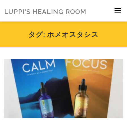
コ
ン
LUPPI'S HEALING ROOM
メニュー
テ
ン
ツ
へ
HOME
ご挨拶
MENU
お客様の声
タグ:
ホメオスタシス
ス
キ
ッ
プ
ヒーリング雑貨
ヒーリング動画
BLOG
アメブロ
お問い合わせ
ご寄付のお願い