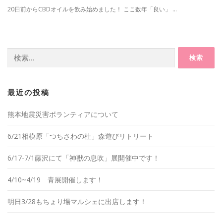
20日前からCBDオイルを飲み始めました！ ここ数年「良い」 …
検
索:
最近の投稿
熊本地震災害ボランティアについて
6/21相模原「つちさわの杜」森遊びリトリート
6/17-7/1藤沢にて「神獣の息吹」展開催中です！
4/10~4/19 青展開催します！
明日3/28もちょり場マルシェに出店します！