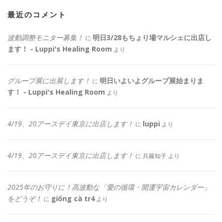
最近のコメント
波動調整モニター募集！
明日3/28もちょり場マルシェに出店し
に
ます！ - Luppi's Healing Room
より
グループ展に出展します！
明日いよいよグループ展始まりま
に
す！ - Luppi's Healing Room
より
4/19、20アースデイ東京に出店します！
luppi
に
より
4/19、20アースデイ東京に出店します！
に
兵藤知子
より
2025年のお守りに！高波動な「愛の循環・開運宇宙カレンダー」
をどうぞ！
giống cà tr4
に
より